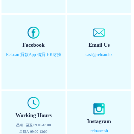
Facebook
Email Us
ReLoan 貸款App 借貸 HK財務
cash@reloan.hk
Working Hours
Instagram
星期一至五 09:00-18:00
reloancash
星期六 09:00-13:00