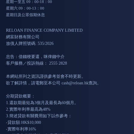
星期一至五 09：00-18：00
星期六 09：00-13：00
星期日及公眾假期休息
RELOAN FINANCE COMPANY LIMITED
網富財務有限公司
放債人牌照號碼: 535/2026
忠告：借錢梗要還，咪俾錢中介
客戶服務／投訴熱線： 2555 2828
本網站所列之資訊謹供參考並會不時更新。
欲了解詳情，請電郵至本公司
cash@reloan.hk
查詢。
分期貸款概要：
1.還款期最短為3個月及最長為60個月。
2.實際年利率最高為48%
3.簡述貸款有關費用如下以作參考：
-貸款額:HK$10,000
-實際年利率16%