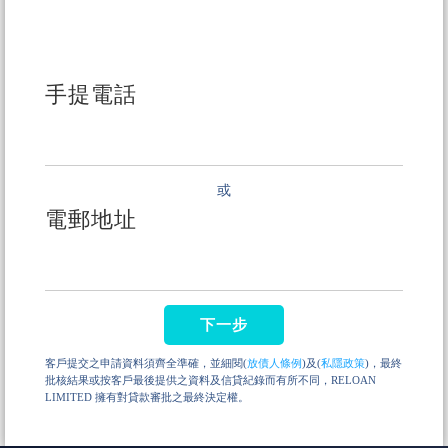
手提電話
或
電郵地址
下一步
客戶提交之申請資料須齊全準確，並細閱(
放債人條例
)及(
私隱政策
)，最終
批核結果或按客戶最後提供之資料及信貸紀錄而有所不同，RELOAN
LIMITED 擁有對貸款審批之最終決定權。