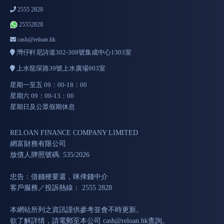
2555 2828
25552828
cash@reloan.hk
灣仔軒尼詩道302-308號集成中心1303室
上水龍琛路39號上水廣場903室
星期一至五 09：00-18：00
星期六 09：00-13：00
星期日及公眾假期休息
RELOAN FINANCE COMPANY LIMITED
網富財務有限公司
放債人牌照號碼: 535/2026
忠告：借錢梗要還，咪俾錢中介
客戶服務／投訴熱線： 2555 2828
本網站所列之資訊謹供參考並會不時更新。
欲了解詳情，請電郵至本公司
cash@reloan.hk
查詢。