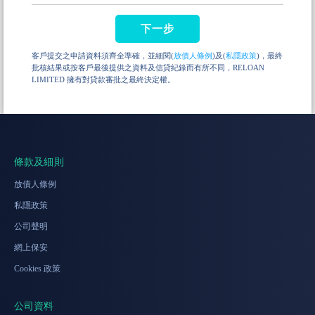
下一步
客戶提交之申請資料須齊全準確，並細閱(
放債人條例
)及(
私隱政策
)，最終
批核結果或按客戶最後提供之資料及信貸紀錄而有所不同，RELOAN
LIMITED 擁有對貸款審批之最終決定權。
條款及細則
放債人條例
私隱政策
公司聲明
網上保安
Cookies 政策
公司資料