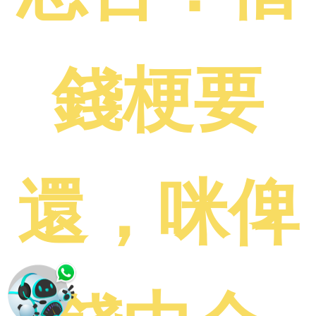
錢梗要
還，咪俾