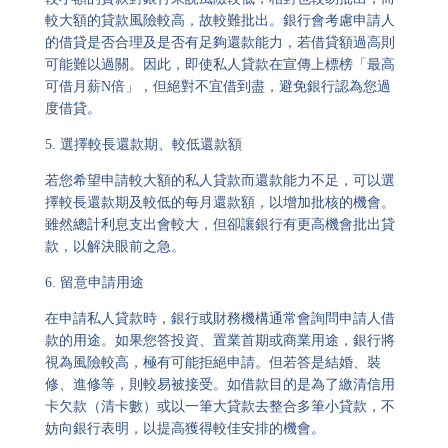
較大額的貸款風險較高，故較難批出。銀行會考慮申請人
的借貸是否合理及是否有足夠還款能力，若借貸額過高則
可能難以過關。因此，即使私人貸款在宣傳上標榜「最高
可借月薪N倍」，但絕對不宜借到盡，避免銀行認為您過
度借貸。
5.
選擇較長還款期、較低還款額
若您希望申請較大額的私人貸款而還款能力不足，可以選
擇較長還款期及較低的每月還款額，以增加批核的機會。
雖然總計利息支出會較大，但卻讓銀行有更高機會批出貸
款，以解決眼前之急。
6.
留意申請用途
在申請私人貸款時，銀行或財務機構通常會詢問申請人借
款的用途。如果您答投資、置業首期或商業用途，銀行將
視為風險較高，極有可能拒絕申請。但若答是結婚、裝
修、進修等，則較易被接受。如借款目的是為了繳清信用
卡欠款（清卡數）或以一筆大貸款去整合多筆小貸款，不
妨向銀行表明，以提高獲得較佳安排的機會。