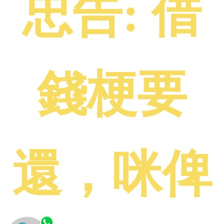
忠告: 借
錢梗要
還，咪俾