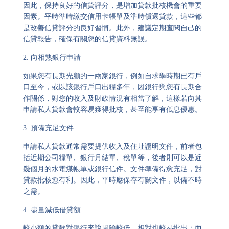
因此，保持良好的信貸評分，是增加貸款批核機會的重要
因素。平時準時繳交信用卡帳單及準時償還貸款，這些都
是改善信貸評分的良好習慣。此外，建議定期查閱自己的
信貸報告，確保有關您的信貸資料無誤。
2.
向相熟銀行申請
如果您有長期光顧的一兩家銀行，例如自求學時期已有戶
口至今，或以該銀行戶口出糧多年，因銀行與您有長期合
作關係，對您的收入及財政情況有相當了解，這樣若向其
申請私人貸款會較容易獲得批核，甚至能享有低息優惠。
3.
預備充足文件
申請私人貸款通常需要提供收入及住址證明文件，前者包
括近期公司糧單、銀行月結單、稅單等，後者則可以是近
幾個月的水電煤帳單或銀行信件。文件準備得愈充足，對
貸款批核愈有利。因此，平時應保存有關文件，以備不時
之需。
4.
盡量減低借貸額
較小額的貸款對銀行來說風險較低，相對也較易批出；而