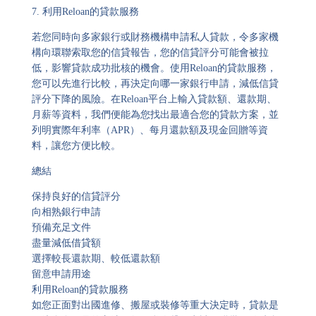
7.
利用
Reloan
的貸款服務
若您同時向多家銀行或財務機構申請私人貸款，令多家機
構向環聯索取您的信貸報告，您的信貸評分可能會被拉
低，影響貸款成功批核的機會。使用Reloan的貸款服務，
您可以先進行比較，再決定向哪一家銀行申請，減低信貸
評分下降的風險。在Reloan平台上輸入貸款額、還款期、
月薪等資料，我們便能為您找出最適合您的貸款方案，並
列明實際年利率（APR）、每月還款額及現金回贈等資
料，讓您方便比較。
總結
保持良好的信貸評分
向相熟銀行申請
預備充足文件
盡量減低借貸額
選擇較長還款期、較低還款額
留意申請用途
利用Reloan的貸款服務
如您正面對出國進修、搬屋或裝修等重大決定時，貸款是