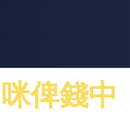
，咪俾錢中