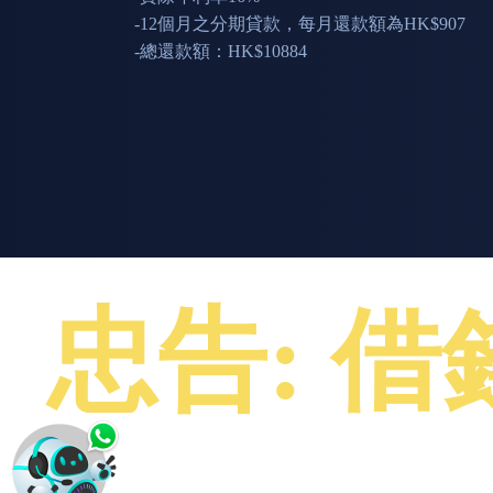
-12個月之分期貸款，每月還款額為HK$907
-總還款額：HK$10884
忠告: 