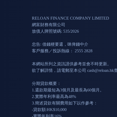
RELOAN FINANCE COMPANY LIMITED
網富財務有限公司
放債人牌照號碼: 535/2026
忠告: 借錢梗要還，咪俾錢中介
客戶服務／投訴熱線： 2555 2828
本網站所列之資訊謹供參考並會不時更新。
欲了解詳情，請電郵至本公司
cash@reloan.hk
分期貸款概要：
1.還款期最短為3個月及最長為60個月。
2.實際年利率最高為48%
3.簡述貸款有關費用如下以作參考：
-貸款額:HK$10,000
-實際年利率16%