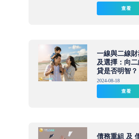
查看
一線與二線財
及選擇：向二
貸是否明智？
2024-08-18
查看
債務重組 及 