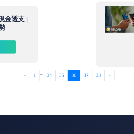
現金透支 |
勢
...
«
1
34
35
36
37
38
»