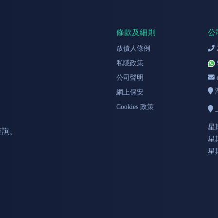
條款及細則
公
放債人條例
私隱政策
公司聲明
網上保安
Cookies 政策
星
查詢。
星期
星