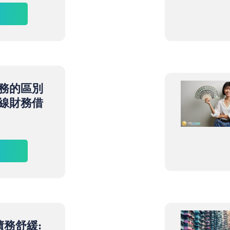
務的區別
線財務借
債務舒緩: