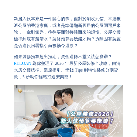
新居入伙本來是一件開心的事，但對於剛收到信、幸運獲
派公屋的香港家庭，或者是準備翻新舊居的公屋調遷戶來
說，一拿到鎖匙，往往要面對接踵而來的煩惱。公屋交樓
標準到底有幾清水？裝修預算要幾錢才夠？拆除固有裝置
是否違反房署指引而被勒令還原？
如果裝修預算超出預期，資金週轉不靈又該怎麼辦？
RELOAN
為你整理了 2026 年最新公屋裝修全攻略，由清
水房交樓標準、還原指引、慳錢 Tips 到特快裝修分期貸
款，5 步助你輕鬆打造安樂窩！