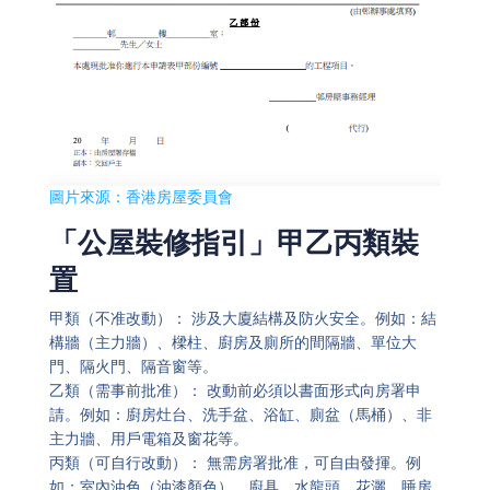
圖片來源：香港房屋委員會
「公屋裝修指引」甲乙丙類裝
置
甲類（不准改動）： 涉及大廈結構及防火安全。例如：結
構牆（主力牆）、樑柱、廚房及廁所的間隔牆、單位大
門、隔火門、隔音窗等。
乙類（需事前批准）： 改動前必須以書面形式向房署申
請。例如：廚房灶台、洗手盆、浴缸、廁盆（馬桶）、非
主力牆、用戶電箱及窗花等。
丙類（可自行改動）： 無需房署批准，可自由發揮。例
如：室內油色（油漆顏色）、廚具、水龍頭、花灑、睡房