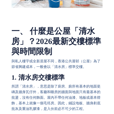
一、 什麼是公屋「清水
房」？2026最新交樓標準
與時間限制
與私人樓宇或全新居屋不同，香港公共屋邨（公屋）為了
節省興建成本，一般會以「清水房」標準交樓。
1. 清水房交樓標準
所謂「清水房」，意思是除了廚房、廁所有基本的地面瓷
磚及牆身瓦仔外，客廳和睡房的牆面與地面只有最基本的
批盪，沒有任何飾面。屋內不帶任何油漆、地板或基本燈
飾，基本上就像一個毛坯房。因此，鋪設地板、牆身剷底
批灰及重油乳膠漆，是入伙前必不可少的工程。