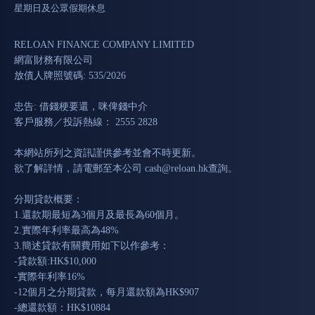
星期日及公眾假期休息
RELOAN FINANCE COMPANY LIMITED
網富財務有限公司
放債人牌照號碼: 535/2026
忠告: 借錢梗要還，咪俾錢中介
客戶服務／投訴熱線： 2555 2828
本網站所列之資訊謹供參考並會不時更新。
欲了解詳情，請電郵至本公司
cash@reloan.hk
查詢。
分期貸款概要：
1.還款期最短為3個月及最長為60個月。
2.實際年利率最高為48%
3.簡述貸款有關費用如下以作參考：
-貸款額:HK$10,000
-實際年利率16%
-12個月之分期貸款，每月還款額為HK$907
-總還款額：HK$10884