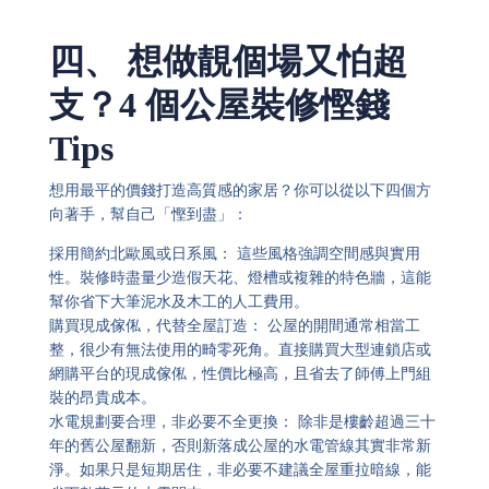
四、 想做靚個場又怕超
支？4 個公屋裝修慳錢
Tips
想用最平的價錢打造高質感的家居？你可以從以下四個方
向著手，幫自己「慳到盡」：
採用簡約北歐風或日系風： 這些風格強調空間感與實用
性。裝修時盡量少造假天花、燈槽或複雜的特色牆，這能
幫你省下大筆泥水及木工的人工費用。
購買現成傢俬，代替全屋訂造： 公屋的開間通常相當工
整，很少有無法使用的畸零死角。直接購買大型連鎖店或
網購平台的現成傢俬，性價比極高，且省去了師傅上門組
裝的昂貴成本。
水電規劃要合理，非必要不全更換： 除非是樓齡超過三十
年的舊公屋翻新，否則新落成公屋的水電管線其實非常新
淨。如果只是短期居住，非必要不建議全屋重拉暗線，能