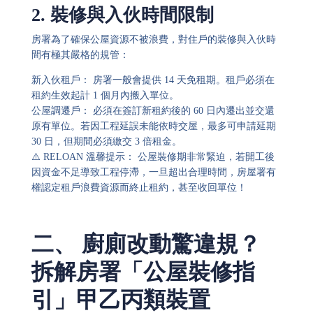
2. 裝修與入伙時間限制
房署為了確保公屋資源不被浪費，對住戶的裝修與入伙時
間有極其嚴格的規管：
新入伙租戶： 房署一般會提供 14 天免租期。租戶必須在
租約生效起計 1 個月內搬入單位。
公屋調遷戶： 必須在簽訂新租約後的 60 日內遷出並交還
原有單位。若因工程延誤未能依時交屋，最多可申請延期
30 日，但期間必須繳交 3 倍租金。
⚠️ RELOAN 溫馨提示： 公屋裝修期非常緊迫，若開工後
因資金不足導致工程停滯，一旦超出合理時間，房屋署有
權認定租戶浪費資源而終止租約，甚至收回單位！
二、 廚廁改動驚違規？
拆解房署「公屋裝修指
引」甲乙丙類裝置