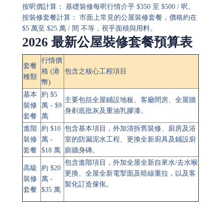
按呎價計算： 基礎裝修每呎行情介乎 $350 至 $500 / 呎。
按裝修套餐計算： 市面上常見的公屋裝修套餐，價格約在
$5 萬至 $25 萬 / 間 不等，視乎面積與用料。
2026 最新公屋裝修套餐預算表
行情價
套餐
格 (港
包含之核心工程項目
種類
幣)
基本
約 $5
主要包括全屋鋪設地板、客廳間房、全屋牆
裝修
萬 - $9
身剷底批灰及重油乳膠漆。
套餐
萬
進階
約 $10
包含基本項目，外加清拆舊裝修、廚房及浴
裝修
萬 -
室的防漏泥水工程、更換全新廚具及鋪設廚
套餐
$18 萬
廁牆身磚。
包含進階項目，外加全屋全新自來水/去水喉
高級
約 $20
更換、全屋全新電掣面及暗線重拉，以及客
裝修
萬 -
製化訂造傢俬。
套餐
$35 萬