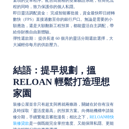
繁瑣的交單程序。配合高規格的雙重驗證系統，在簡化流
程的同時，致力保護你的個人私隱。
即日靈活調配資金： 完成智能審批後，資金最快即日經轉
數快（FPS）直接過數至你的銀行戶口。無論是需要的小
額應急，還是大額翻新工程預算，都能靈活自主調配，帶
給你財務自由新體驗。
彈性還款期： 提供長達 60 個月的靈活分期還款選擇，大
大減輕你每月的供款壓力。
結語：提早規劃，搵
RELOAN 輕鬆打造理想
家園
裝修公屋並非只有超支與將就兩條路，關鍵在於你有沒有
及時採取「靈活度最高」的預算方案。向傳統機構申請裝
修分期，手續繁複且審批漫長；相比之下，
RELOAN特快
裝修貸款
是一個既能完全掌控進度、又能保障私隱、更能