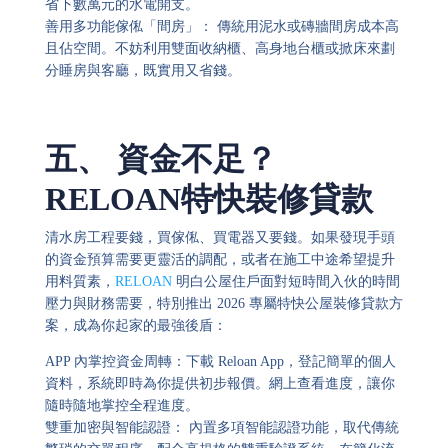
省下數萬元的水電開支。
善用多功能傢俬「間房」： 傳統用泥水或磚牆間房成本高
且佔空間。不妨利用雙面收納櫃、高身地台櫃或掀床來劃
分睡房與客廳，既實用又省錢。
五、 資金不足？
RELOAN特快裝修貸款
清水房工程要錢，買傢俬、買電器又要錢。如果發現手頭
的資金預算需要更靈活的調配，或者在施工中途希望提升
用料質素，
RELOAN
明白公屋住戶面對短時間入伙的時間
壓力與財務需要，特別推出 2026 專屬特快公屋裝修貸款方
案，成為你起家的最強後盾：
APP 內掌控資金周轉：下載 Reloan App，登記簡單的個人
資料，系統即時為你提供初步報價。網上查看進度，讓你
隨時隨地掌控全程進度。
雙重加密與智能認證： 內置多項智能認證功能，取代傳統